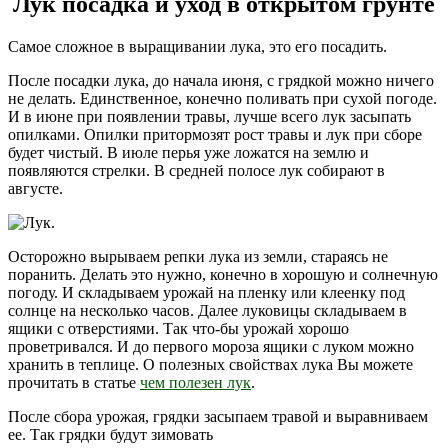
Лук посадка и уход в открытом грунте
Самое сложное в выращивании лука, это его посадить.
После посадки лука, до начала июня, с грядкой можно ничего
не делать. Единственное, конечно поливать при сухой погоде.
И в июне при появлении травы, лучше всего лук засыпать
опилками. Опилки притормозят рост травы и лук при сборе
будет чистый. В июле перья уже ложатся на землю и
появляются стрелки. В средней полосе лук собирают в
августе.
Осторожно вырываем репки лука из земли, стараясь не
поранить. Делать это нужно, конечно в хорошую и солнечную
погоду. И складываем урожай на пленку или клеенку под
солнце на несколько часов. Далее луковицы складываем в
ящики с отверстиями. Так что-бы урожай хорошо
проветривался. И до первого мороза ящики с луком можно
хранить в теплице. О полезных свойствах лука Вы можете
прочитать в статье
чем полезен лук
.
После сбора урожая, грядки засыпаем травой и выравниваем
ее. Так грядки будут зимовать