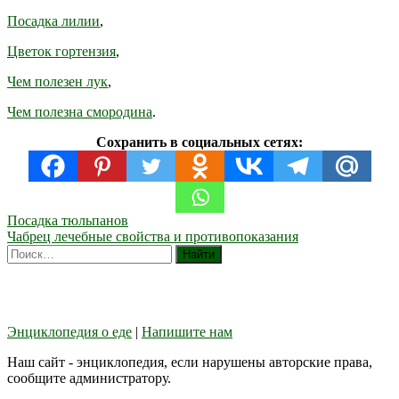
Посадка лилии
,
Цветок гортензия
,
Чем полезен лук
,
Чем полезна смородина
.
Сохранить в социальных сетях:
Навигация
Посадка тюльпанов
Чабрец лечебные свойства и противопоказания
по
записям
Энциклопедия о еде
|
Напишите нам
Наш сайт - энциклопедия, если нарушены авторские права,
сообщите администратору.