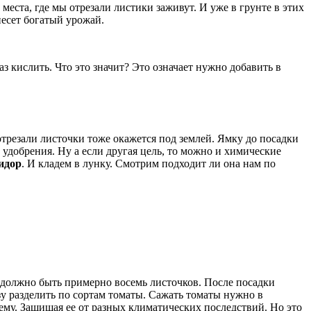
еста, где мы отрезали листики заживут. И уже в грунте в этих
несет богатый урожай.
з кислить. Что это значит? Это означает нужно добавить в
 отрезали листочки тоже окажется под землей. Ямку до посадки
удобрения. Ну а если другая цель, то можно и химические
идор
. И кладем в лунку. Смотрим подходит ли она нам по
и должно быть примерно восемь листочков. После посадки
азу разделить по сортам томаты. Сажать томаты нужно в
нему. Защищая ее от разных климатических последствий. Но это