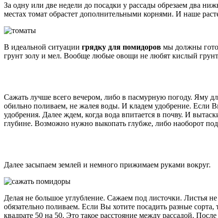
За одну или две недели до посадки у рассады обрезаем два ниж
местах томат обрастет дополнительными корнями. И наше раст
В идеальной ситуации
грядку для помидоров
мы должны готов
грунт золу и мел. Вообще любые овощи не любят кислый грунт
Сажать лучше всего вечером, либо в пасмурную погоду. Яму для
обильно поливаем, не жалея воды. И кладем удобрение. Если В
удобрения. Далее ждем, когда вода впитается в почву. И вытас
глубине. Возможно нужно выкопать глубже, либо наоборот под
Далее засыпаем землей и немного прижимаем руками вокруг.
Делая не большое углубление. Сажаем под листочки. Листья не
обязательно поливаем. Если Вы хотите посадить разные сорта, т
квадрате 50 на 50. Это такое расстояние между рассадой. Посл