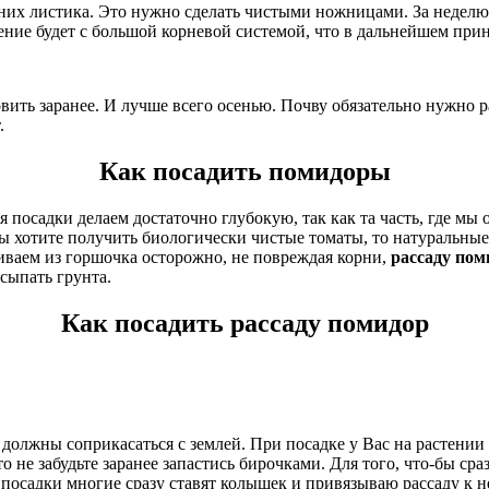
них листика. Это нужно сделать чистыми ножницами. За неделю м
ение будет с большой корневой системой, что в дальнейшем при
ить заранее. И лучше всего осенью. Почву обязательно нужно ра
.
Как посадить помидоры
 посадки делаем достаточно глубокую, так как та часть, где мы
ы хотите получить биологически чистые томаты, то натуральные 
киваем из горшочка осторожно, не повреждая корни,
рассаду пом
сыпать грунта.
Как посадить рассаду помидор
 должны соприкасаться с землей. При посадке у Вас на растени
о не забудьте заранее запастись бирочками. Для того, что-бы ср
е посадки многие сразу ставят колышек и привязываю рассаду к 